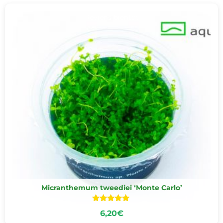
Reviens bientôt
Micranthemum tweediei ‘Monte Carlo’
Note
6,20
€
5.00
sur 5