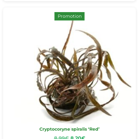
Promotion
Cryptocoryne spiralis ‘Red’
8,99
€
8,20
€